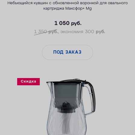
Небьющийся
к
увшин с обновленной воронкой для овального
картриджа Максфор+ Mg
1 050
руб.
1 350
руб.
, экономия 300
руб.
ПОД ЗАКАЗ
Скидка