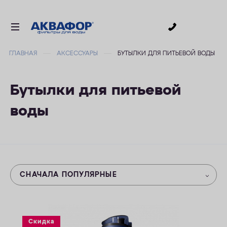
0
ГЛАВНАЯ
АКСЕССУАРЫ
БУТЫЛКИ ДЛЯ ПИТЬЕВОЙ ВОДЫ
ДЛЯ ПИТЬЕВОЙ ВОДЫ
СМЕННЫЕ МОДУЛИ
Бутылки для питьевой
ДЛЯ ВАННОЙ
воды
В КОТТЕДЖ
АКСЕССУАРЫ
ДЛЯ БИЗНЕСА
АКЦИИ
СНАЧАЛА ПОПУЛЯРНЫЕ
ДОСТАВКА
УСЛУГИ
Скидка