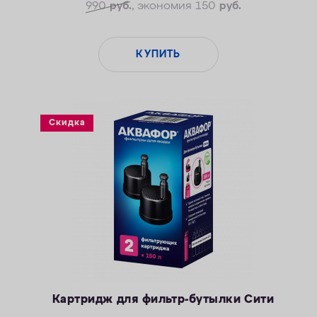
990
руб.
, экономия 150
руб.
Безопасные материалы
КУПИТЬ
Скидка
Картридж для фильтр-бутылки Сити